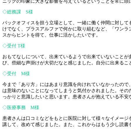
ニックの印象に大きな影響を与えているということを常に頭
◇総務課 S様
バックオフィスを担う立場として、一緒に働く仲間に対して
けでなく、プラスアルファで何かに取り組むなど、「ワンラ
スからヒントを得て、仕事に活かしたいです。
◇受付 T様
おもてなしについて、出来ているようで出来ていないことが
び、些細な声掛けが大切だなと感じました。自分に出来るこ
◇受付 M様
今まで「あり方」にはあまり意識を向けれていなかったので
は意味のないことになってしまうと気付かされました。その
っかりと意識したいと思います。患者さんが抱えている不安
◇医療事務 M様
患者さんは口コミなどをもとに医院に対して様々なイメージ
講して、改めて感じました。また、これからはもう少し読書