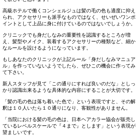
高級ホテルで働くコンシェルジュは髪の毛の色も適度に抑え
られ、アクセサリーも派手なものではなく、せいぜいワンポ
イントとして上品に身に付けているのではないでしょうか。
クリニックでも身だしなみの重要性を認識するところが増
え、髪型やメイク、装着するアクセサリーの種類など、細か
なルールを設けるようになっています。
もしあなたのクリニックが上記ルール「身だしなみマニュア
ル」を作っていないようでしたら、ぜひこの機会に作ってみ
て下さい。
新人スタッフが見て「この通りにすれば良いのだな」としっ
かり認識出来るような具体的な内容にすることが大切です。
「髪の毛の色は落ち着いた色で」という表現ですと、その解
釈は１０人いたら１０通りになり、客観性がありません。
「当院における髪の毛の色は、日本ヘアカラー協会が販売し
ているレベルスケールで『４まで』とします」という表現が
望ましいです。