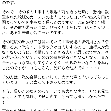
のです。
それで、その隣の工事中の敷地の前を通った時は、敷地に設
置された蛇腹のカーテンのようになった白い壁の出入り口は
閉まっていて何事もなく通ったのですが、ごみを捨てた帰
り、その前を通った時に、びっくり！そして、ほっこり♡し
た、ある出来事が起こったのです。
その蛇腹の出入り口は開いていて工事現場の警備員さん？管
理する人？恐らく、トラックが出入りするのに、通行人が危
なくないように、整備してくださる人だと思うのですが、そ
の方が立っていて、その方の前を通るときなんとなく、目が
合ったような気がしてなんとなく、会釈みたいなことを私は
したのですが、（もちろん、見知らぬ他人です・・・）
その方は、私の会釈にたいして、大きな声で「いってらっし
ゃいませ！！」と言って下さったのです。
もう、驚いたのなんのって。とても大きな声で、とても元気
よく、とても気持ちの良い声で、とっても清々しかったで
す！
言われた時は、まさかそんな風に言われると思ってなかった