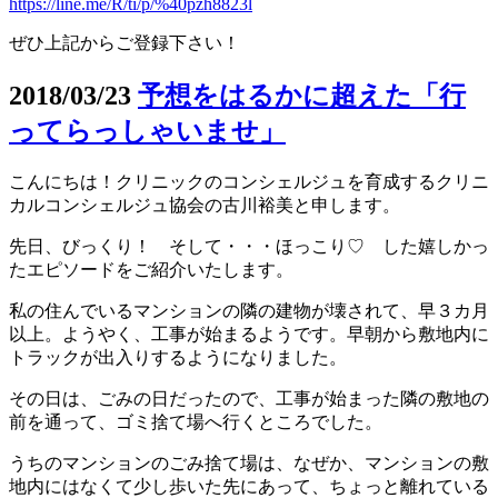
https://line.me/R/ti/p/%40pzh8823l
ぜひ上記からご登録下さい！
2018/03/23
予想をはるかに超えた「行
ってらっしゃいませ」
こんにちは！クリニックのコンシェルジュを育成するクリニ
カルコンシェルジュ協会の古川裕美と申します。
先日、びっくり！ そして・・・ほっこり♡ した嬉しかっ
たエピソードをご紹介いたします。
私の住んでいるマンションの隣の建物が壊されて、早３カ月
以上。ようやく、工事が始まるようです。早朝から敷地内に
トラックが出入りするようになりました。
その日は、ごみの日だったので、工事が始まった隣の敷地の
前を通って、ゴミ捨て場へ行くところでした。
うちのマンションのごみ捨て場は、なぜか、マンションの敷
地内にはなくて少し歩いた先にあって、ちょっと離れている