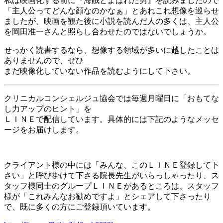
私は映画化する前に『海賊とよばれた男』を読みましたので
「主人公ってどんな顔なのかなぁ」とあれこれ想像を巡らせ
ましたが、映画を観た後に小説を読んだ人の多くは、主人公
を岡田准一さんと照らし合わせたのではないでしょうか。
せっかく読書するなら、想像する領域が多いに越したことは
ありませんので、ぜひ
まだ映像化していない作品を読むようにして下さい。
クリニカルコンシェルジュ協会では毎週月曜日に「おもてな
し力アップのヒント」を
ＬＩＮＥで配信しています。具体的には下記のようなメッセ
ージをお届けします。
クライアント様の中には「みんな、このＬＩＮＥ登録して下
さい」と呼び掛けて下さる院長先生がいらっしゃったり、ス
タッフ様同士のグループＬＩＮＥがあるところは、スタッフ
様が「これみんなお勧めですよ」とシェアして下さったり
で、既に多くの方にご登録頂いています。