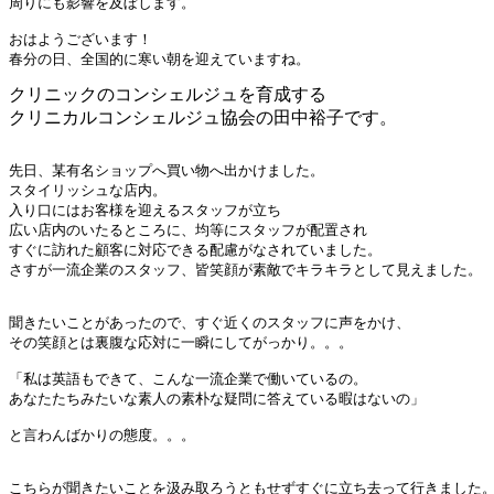
周りにも影響を及ぼします。

おはようございます！

春分の日、全国的に寒い朝を迎えていますね。
クリニックのコンシェルジュを育成する
クリニカルコンシェルジュ協会の田中裕子です。
先日、某有名ショップへ買い物へ出かけました。

スタイリッシュな店内。

入り口にはお客様を迎えるスタッフが立ち

広い店内のいたるところに、均等にスタッフが配置され

すぐに訪れた顧客に対応できる配慮がなされていました。

さすが一流企業のスタッフ、皆笑顔が素敵でキラキラとして見えました。

聞きたいことがあったので、すぐ近くのスタッフに声をかけ、

その笑顔とは裏腹な応対に一瞬にしてがっかり。。。

「私は英語もできて、こんな一流企業で働いているの。

あなたたちみたいな素人の素朴な疑問に答えている暇はないの」

と言わんばかりの態度。。。

こちらが聞きたいことを汲み取ろうともせずすぐに立ち去って行きました。