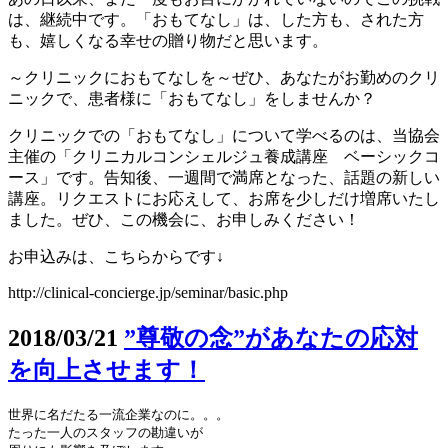
は、継続中です。「おもてなし」は、した方も、された方
も、嬉しくなる幸せの贈り物だと思います。
～クリニックにおもてなしを～ぜひ、あなたがお勤めのクリ
ニックで、患者様に「おもてなし」をしませんか？
クリニックでの「おもてなし」について学べるのは、当協会
主催の「クリニカルコンシェルジュ養成講座 ベーシックコ
ース」です。告知後、一週間で満席となった、話題の新しい
講座。リクエストにお応えして、お席を少しだけ増席いたし
ました。ぜひ、この機会に、お申しみください！
お申込みは、こちらからです↓
http://clinical-concierge.jp/seminar/basic.php
2018/03/21
”尊敬の念”があなたの応対
を向上させます！
世界に名だたる一流企業なのに。。。

たった一人のスタッフの勘違いが
