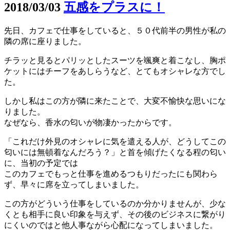
2018/03/03
五感をプラスに！
先日、カフェで仕事をしていると、５０代前半の男性が私の
隣の席に座りました。
チラッと見るとパリッとしたスーツを颯爽と着こなし、胸ポ
ケットにはチーフをあしらうなど、とてもオシャレな方でし
た。
しかし私はこの方が隣に来たことで、大変不愉快な思いにな
りました。
なぜなら、香水の匂いが物凄かったからです。
「これだけ外見のオシャレに気を遣える人が、どうしてこの
匂いには無頓着なんだろう？」と首を傾げたくなる程の匂い
に、当初の予定では
このカフェでもっと仕事を進めるつもりだったにも関わら
ず、早々に席を立ってしまいました。
この方がどういう仕事をしているのか分かりませんが、少な
くとも相手に良い印象を与えず、その後のビジネスに繋がり
にくいのではと他人事ながら心配になってしまいました。