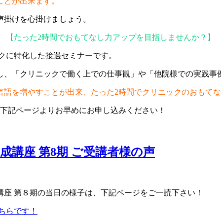
ことが出来ます。
声掛けを心掛けましょう。
【たった2時間でおもてなし力アップを目指しませんか？】
ックに特化した接遇セミナーです。
し、「クリニックで働く上での仕事観」や「他院様での実践事
言語を増やすことが出来、たった2時間でクリニックのおもて
ひ下記ページよりお早めにお申し込みください！
講座 第8期 ご受講者様の声
。
講座 第８期の当日の様子は、下記ページをご一読下さい！
ちらです！