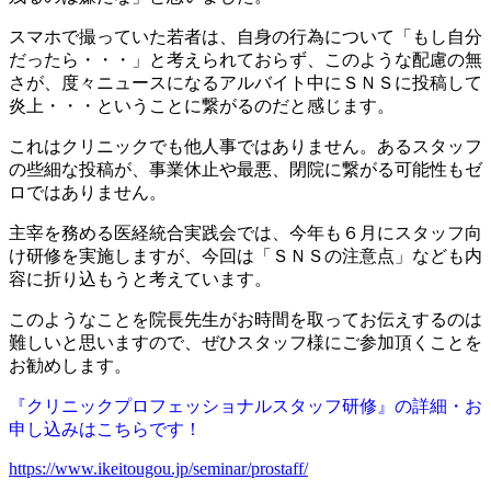
スマホで撮っていた若者は、自身の行為について「もし自分
だったら・・・」と考えられておらず、このような配慮の無
さが、度々ニュースになるアルバイト中にＳＮＳに投稿して
炎上・・・ということに繋がるのだと感じます。
これはクリニックでも他人事ではありません。あるスタッフ
の些細な投稿が、事業休止や最悪、閉院に繋がる可能性もゼ
ロではありません。
主宰を務める医経統合実践会では、今年も６月にスタッフ向
け研修を実施しますが、今回は「ＳＮＳの注意点」なども内
容に折り込もうと考えています。
このようなことを院長先生がお時間を取ってお伝えするのは
難しいと思いますので、ぜひスタッフ様にご参加頂くことを
お勧めします。
『クリニックプロフェッショナルスタッフ研修』の詳細・お
申し込みはこちらです！
https://www.ikeitougou.jp/seminar/prostaff/