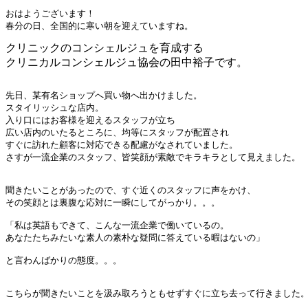
おはようございます！

春分の日、全国的に寒い朝を迎えていますね。
クリニックのコンシェルジュを育成する
クリニカルコンシェルジュ協会の田中裕子です。
先日、某有名ショップへ買い物へ出かけました。

スタイリッシュな店内。

入り口にはお客様を迎えるスタッフが立ち

広い店内のいたるところに、均等にスタッフが配置され

すぐに訪れた顧客に対応できる配慮がなされていました。

さすが一流企業のスタッフ、皆笑顔が素敵でキラキラとして見えました。

聞きたいことがあったので、すぐ近くのスタッフに声をかけ、

その笑顔とは裏腹な応対に一瞬にしてがっかり。。。

「私は英語もできて、こんな一流企業で働いているの。

あなたたちみたいな素人の素朴な疑問に答えている暇はないの」

と言わんばかりの態度。。。

こちらが聞きたいことを汲み取ろうともせずすぐに立ち去って行きました。