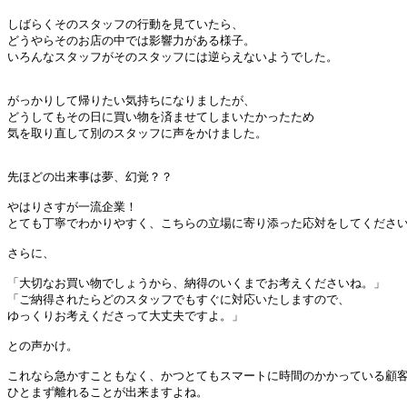
しばらくそのスタッフの行動を見ていたら、

どうやらそのお店の中では影響力がある様子。

いろんなスタッフがそのスタッフには逆らえないようでした。

がっかりして帰りたい気持ちになりましたが、

どうしてもその日に買い物を済ませてしまいたかったため

気を取り直して別のスタッフに声をかけました。

先ほどの出来事は夢、幻覚？？

やはりさすが一流企業！

とても丁寧でわかりやすく、こちらの立場に寄り添った応対をしてください
さらに、

「大切なお買い物でしょうから、納得のいくまでお考えくださいね。」

「ご納得されたらどのスタッフでもすぐに対応いたしますので、

ゆっくりお考えくださって大丈夫ですよ。」

との声かけ。

これなら急かすこともなく、かつとてもスマートに時間のかかっている顧客
ひとまず離れることが出来ますよね。
