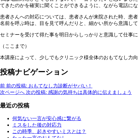
てきたのかを確実に聞くことができるように、ながら電話にな
患者さんへの対応については、患者さんが来院された時、患者
名前を呼ぶ時は、目を見て呼んだりと、細かい所から意識して
セミナーを受けて得た事を明日からしっかりと意識して仕事に
（ここまで）
本講座によって、少しでもクリニック様全体のおもてなし力向
投稿ナビゲーション
前
前の投稿:
おもてなし力診断がヤバい！
次ページへ
次の投稿:
感謝の気持ちは具体的に伝えましょう
最近の投稿
何気ない一言が安心感に繋がる
ミスをした後の対応力
この時季、起きやすいミスとは？
たった一言のおもてなし