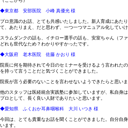
（ここから）
◆東京都 安部医院 小峰 真優光 様
プロ意識のお話、とても共感いたしました。新人育成にあたり
て、あたりまえ、だと思わず、一つ一つマニュアル化していけ
スラムダンクの話も、イチロー選手の話も、安室ちゃん（ファ
どれも世代なため？わかりやすかったです。
◆大阪府 老木医院 佐藤 かおり 様
院長に何を期待されて今日のセミナーを受けるよう言われたの
を持って言うことだと気づくことができました。
院長が言う必要のないことを言わせないようできたらと思いま
他のスタッフは医経統合実践塾に参加していますが、私自身は
プロとして、長く良い人財でありたいと思います。
◆愛知県 ふくおか耳鼻咽喉科 大川 いつき 様
今回は、とても貴重なお話を聞くことができました。自分自身
います。