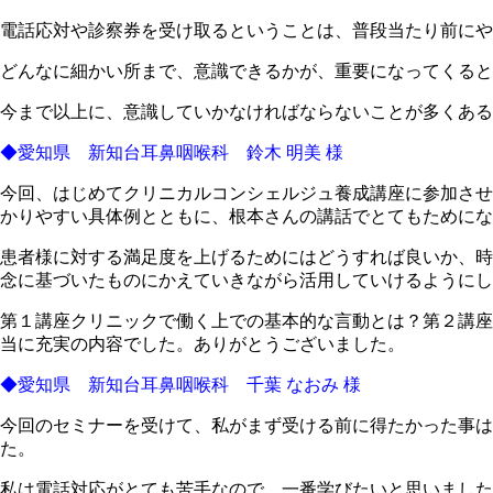
電話応対や診察券を受け取るということは、普段当たり前に
どんなに細かい所まで、意識できるかが、重要になってくると
今まで以上に、意識していかなければならないことが多くあ
◆愛知県 新知台耳鼻咽喉科 鈴木 明美 様
今回、はじめてクリニカルコンシェルジュ養成講座に参加させ
かりやすい具体例とともに、根本さんの講話でとてもためにな
患者様に対する満足度を上げるためにはどうすれば良いか、時
念に基づいたものにかえていきながら活用していけるようにし
第１講座クリニックで働く上での基本的な言動とは？第２講座
当に充実の内容でした。ありがとうございました。
◆愛知県 新知台耳鼻咽喉科 千葉 なおみ 様
今回のセミナーを受けて、私がまず受ける前に得たかった事は
た。
私は電話対応がとても苦手なので、一番学びたいと思いました